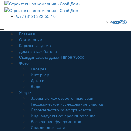
+7 (812) 322-55-10
Главная
О компании
Каркасные дома
Дома из газобетона
Скандинавские дома TimberWood
Фото
Галерея
Интерьер
Детали
Видео
Услуги
Забивные железобетонные сваи
Геодезическое исследование участка
Строительство комфорт класса
Индивидуальное проектирование
Возведение фундаментов
Инженерные сети