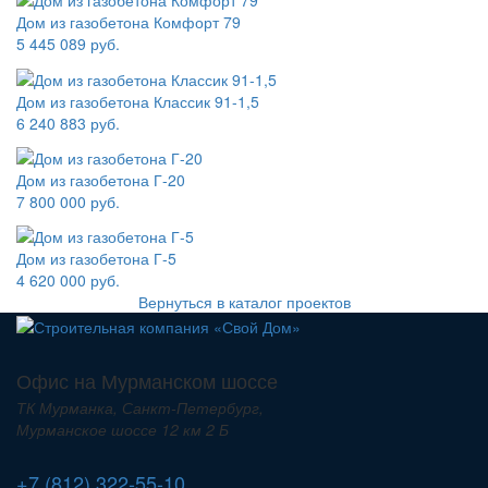
Дом из газобетона Комфорт 79
5 445 089 руб.
Дом из газобетона Классик 91-1,5
6 240 883 руб.
Дом из газобетона Г-20
7 800 000 руб.
Дом из газобетона Г-5
4 620 000 руб.
Вернуться в каталог проектов
Офис на Мурманском шоссе
ТК Мурманка, Санкт-Петербург,
Мурманское шоссе 12 км 2 Б
+7 (812) 322-55-10