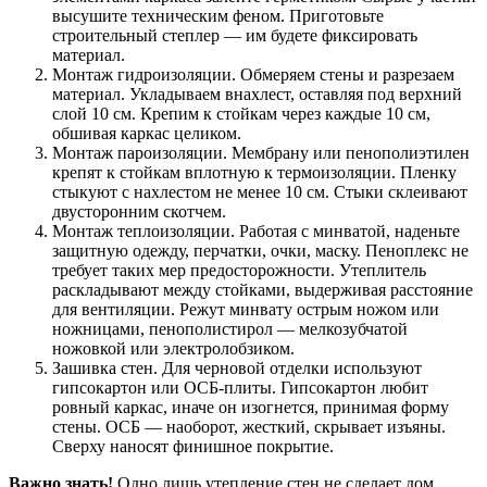
высушите техническим феном. Приготовьте
строительный степлер — им будете фиксировать
материал.
Монтаж гидроизоляции. Обмеряем стены и разрезаем
материал. Укладываем внахлест, оставляя под верхний
слой 10 см. Крепим к стойкам через каждые 10 см,
обшивая каркас целиком.
Монтаж пароизоляции. Мембрану или пенополиэтилен
крепят к стойкам вплотную к термоизоляции. Пленку
стыкуют с нахлестом не менее 10 см. Стыки склеивают
двусторонним скотчем.
Монтаж теплоизоляции. Работая с минватой, наденьте
защитную одежду, перчатки, очки, маску. Пеноплекс не
требует таких мер предосторожности. Утеплитель
раскладывают между стойками, выдерживая расстояние
для вентиляции. Режут минвату острым ножом или
ножницами, пенополистирол — мелкозубчатой
ножовкой или электролобзиком.
Зашивка стен. Для черновой отделки используют
гипсокартон или ОСБ-плиты. Гипсокартон любит
ровный каркас, иначе он изогнется, принимая форму
стены. ОСБ — наоборот, жесткий, скрывает изъяны.
Сверху наносят финишное покрытие.
Важно знать!
Одно лишь утепление стен не сделает дом