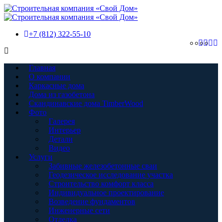
+7 (812) 322-55-10
Главная
О компании
Каркасные дома
Дома из газобетона
Скандинавские дома TimberWood
Фото
Галерея
Интерьер
Детали
Видео
Услуги
Забивные железобетонные сваи
Геодезическое исследование участка
Строительство комфорт класса
Индивидуальное проектирование
Возведение фундаментов
Инженерные сети
Отделка